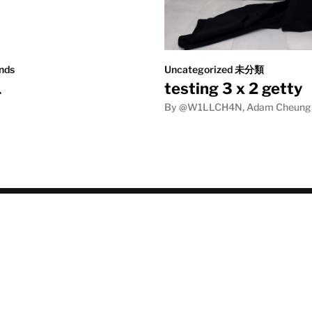
nds
Uncategorized 未分類
1
testing 3 x 2 getty
By @W1LLCH4N, Adam Cheung, 