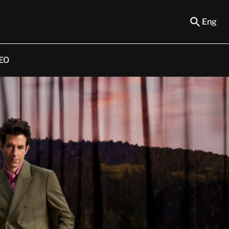
Eng
EO