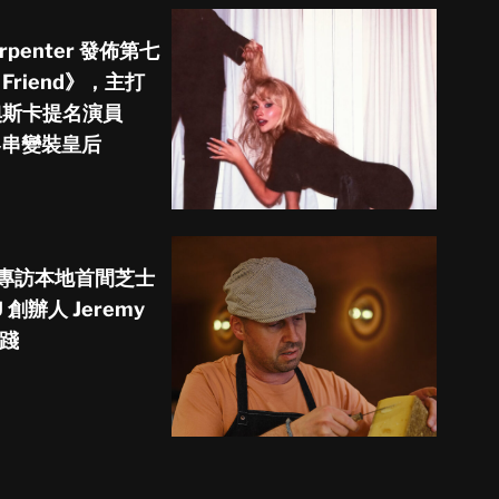
arpenter 發佈第七
 Friend》，主打
來奧斯卡提名演員
o 客串變裝皇后
 專訪本地首間芝士
創辦人 Jeremy
實踐