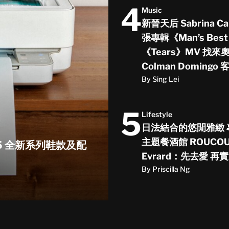
4
Music
新晉天后 Sabrina C
張專輯《Man’s Best
《Tears》MV 找
Colman Doming
By Sing Lei
5
Lifestyle
日法結合的悠閒雅緻
主題餐酒館 ROUCOU 
25 全新系列鞋款及配
Evrard：先去愛 再
By Priscilla Ng