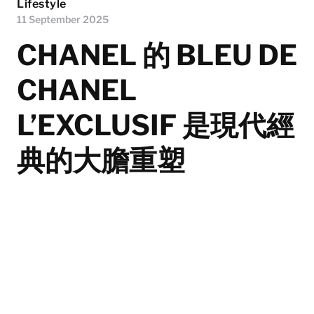
Lifestyle
11 September 2025
CHANEL 的 BLEU DE
CHANEL
L’EXCLUSIF 是現代經
典的大膽重塑
BLEU DE CHANEL是CHANEL最享負盛名的男士香水之
一，於2010年以淡香水形式面世。這款香水由時任首席
調香師Jacques Polge調製，他曾為CHANEL創造多款皇
牌香氛。15年後的今日，其子Olivier Polge接任
CHANEL專屬調香師之職，除了延續香水傳奇，更為一
脈相承的工藝帶來嶄新演繹。