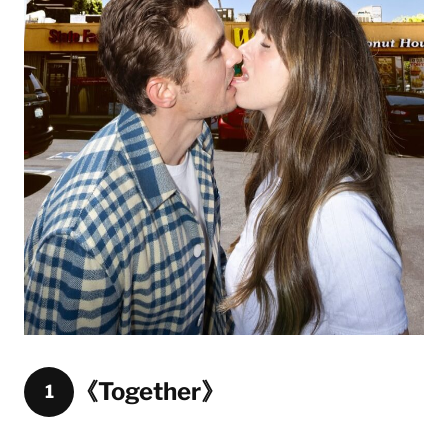
《Together》
1