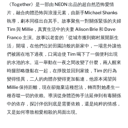
《Together》是一部由 NEON 出品的超自然恐怖愛情
片，融合肉體恐怖與浪漫元素，由新手Michael Shanks
執導，劇本同樣出自其手。故事聚焦一對關係緊張的夫婦
Tim 與 Millie，真實生活中的夫妻 Alison Brie 和 Dave
Franco 主演。故事以老套的「從城市搬到鄉村展開新生
活」開場，在他們位於田園詩般的新家中，一場意外讓他
們被困在地下過夜，口渴迫使 Tim 喝下了一個便利出現
的水池的水。這一舉動在一夜之間改變了什麼，兩人醒來
時腿部略微黏在一起，在掙脫並回到家後，Tim 的行為
變得怪異，二人的肉體亦變得更加黏連，他原本渴望與
Millie 保持距離，現在卻拋棄這種想法，轉而對她產生一
種吞噬一切的依賴。導演從身體恐怖手法延伸到有毒關係
中的依存，探討伴侶到底是需要依賴，還是純粹的情感，
又是如何導致相愛相殺的局面出現。