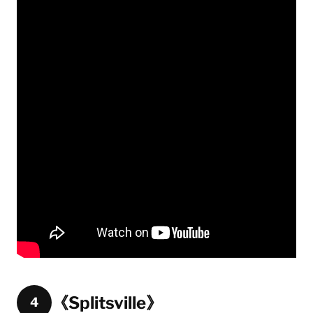
《Splitsville》
4