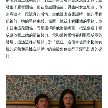
劇情講述正在約會的一對主角男女展開首次浪漫之旅，並
發生了親密關係。但在發生關係後，男生向女生坦白，他
無意追求一段認真的感情。當他說出這番話時，他的手腳
仍被前一晚的手銬束縛。然而，她並未解開他的手銬，也
未結束這段關係，而是選擇將他繼續綁著，把這個週末變
成讓他愛上她的最後努力。電影反轉愛情喜劇順理成章的
發展，透過這種超展開，對「瘋狂」這個常被用來指控女
性的詞彙和男性在關係中的操縱角色進行了深思熟慮的探
討。