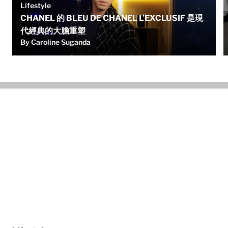
Lifestyle
CHANEL 的 BLEU DE CHANEL L’EXCLUSIF 是現
代經典的大膽重塑
By Caroline Suganda