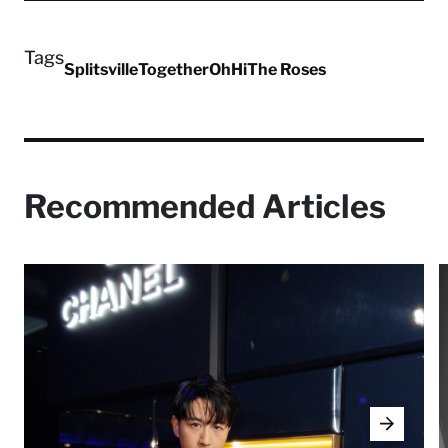
Tags
Splitsville
Together
OhHi
The Roses
Recommended Articles