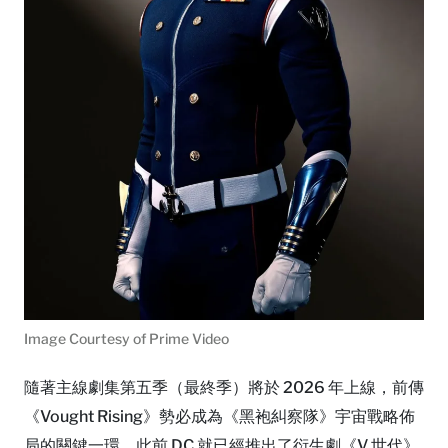
Image Courtesy of Prime Video
隨著主線劇集第五季（最終季）將於 2026 年上線，前傳
《Vought Rising》勢必成為《黑袍糾察隊》宇宙戰略佈
局的關鍵一環。此前 DC 就已經推出了衍生劇《V 世代》