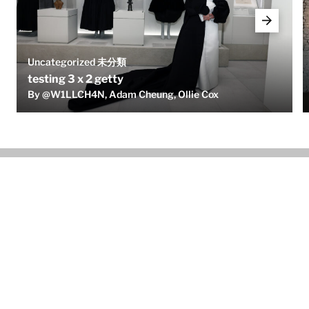
Uncategorized 未分類
testing 3 x 2 getty
By @W1LLCH4N, Adam Cheung, Ollie Cox