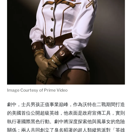
Image Courtesy of Prime Video
劇中，士兵男孩正值事業巔峰，作為沃特在二戰期間打造
的美國首位公開超級英雄，他表面是政府宣傳工具，實則
執行著國際黑色行動。劇中將深度探索他與風暴女的危險
關係：兩人共同創立了臭名昭著的超人類縱慾派對「英雄