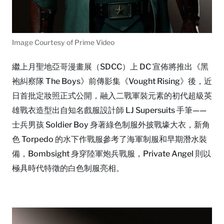
Image Courtesy of Prime Video
繼上月聖地亞哥漫畫展（SDCC）上 DC 宣佈將推出《黑
袍糾察隊 The Boys》前傳影集《Vought Rising》後，近
日首批定妝照正式公開，融入二戰軍裝元素的初代超級英
雄戰衣造型出自知名戲服設計師 LJ Supersuits 手筆——
士兵男孩 Soldier Boy 身著綠色制服外披戰壕大衣，新角
色 Torpedo 的水下作戰服參考了海軍制服和早期潛水裝
備，Bombsight 身穿陸軍炮兵戰服，Private Angel 則以
極具時代特徵的白色制服亮相。