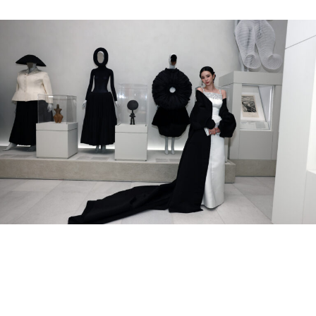
NEW YORK, NEW YORK - MAY 04: Karina attends
the 2026 Met Gala celebrating "Costume Art" at the
Metropolitan Museum of Art on May 04, 2026 in New
York City. (Photo by Stephanie Augello/MG26/Getty
Images for The Met Museum/Vogue)