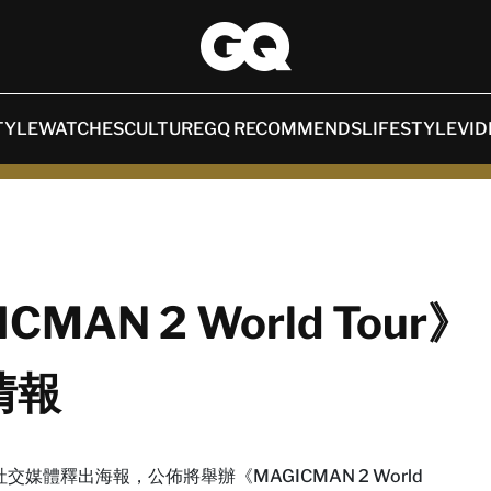
TYLE
WATCHES
CULTURE
GQ RECOMMENDS
LIFESTYLE
VID
CMAN 2 World Tour》
情報
交媒體釋出海報，公佈將舉辦《MAGICMAN 2 World