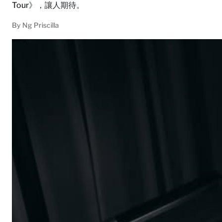
Tour》，讓人期待。
By
Ng Priscilla