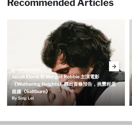
Recommended Articles
Entertainment
Jacob Elordi 和 Margot Robbie 主演電影
《Wuthering Heights》釋出首條預告，挑釁程度
超越《Saltburn》
By Sing Lei