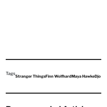
Tags
Stranger Things
Finn Wolfhard
Maya Hawke
Djo