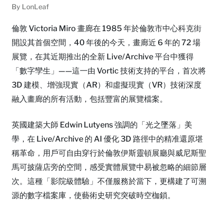
By
LonLeaf
倫敦 Victoria Miro 畫廊在 1985 年於倫敦市中心科克街
開設其首個空間，40 年後的今天，畫廊近 6 年的 72 場
展覽，在其近期推出的全新 Live/Archive 平台中獲得
「數字孿生」——這一由 Vortic 技術支持的平台，首次將
3D 建模、增強現實（AR）和虛擬現實（VR）技術深度
融入畫廊的所有活動，包括豐富的展覽檔案。
英國建築大師 Edwin Lutyens 強調的「光之墜落」美
學，在 Live/Archive 的 AI 優化 3D 路徑中的精准還原堪
稱革命，用戶可自由穿行於倫敦伊斯靈頓展廳與威尼斯聖
馬可披薩店旁的空間，感受實體展覽中易被忽略的細節層
次。這種「影院級體驗」不僅服務於當下，更構建了可溯
源的數字檔案庫，使藝術史研究突破時空枷鎖。