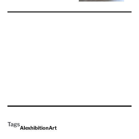
Tags
AI
exhibition
Art