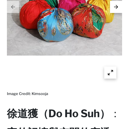
Image Credit: Kimsooja
徐道獲（Do Ho Suh）
：