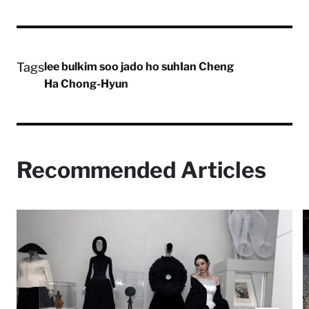
Tags
lee bul
kim soo ja
do ho suh
Ian Cheng
Ha Chong-Hyun
Recommended Articles