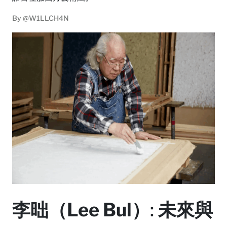
By
@W1LLCH4N
李昢（Lee Bul）
:
未來與