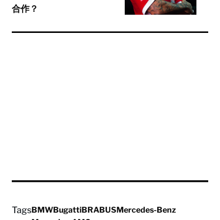
合作？
Tags
BMW
Bugatti
BRABUS
Mercedes-Benz