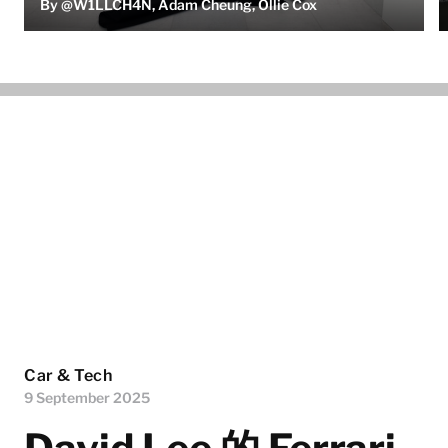
By @W1LLCH4N, Adam Cheung, Ollie Cox
Car & Tech
9 September 2025