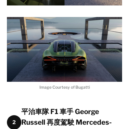
Image Courtesy of Bugatti
平治車隊 F1 車手 George
Russell 再度駕駛 Mercedes-
2