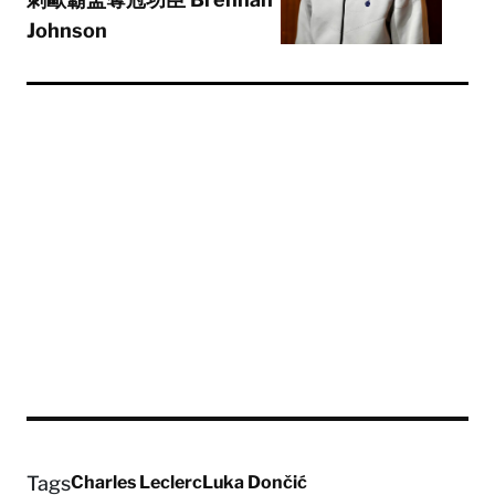
Johnson
Tags
Charles Leclerc
Luka Dončić