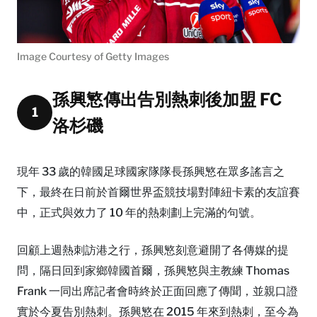
Image Courtesy of Getty Images
孫興慜傳出告別熱刺後加盟 FC
1
洛杉磯
現年 33 歲的韓國足球國家隊隊長孫興慜在眾多謠言之
下，最終在日前於首爾世界盃競技場對陣紐卡素的友誼賽
中，正式與效力了 10 年的熱刺劃上完滿的句號。
回顧上週熱刺訪港之行，孫興慜刻意避開了各傳媒的提
問，隔日回到家鄉韓國首爾，孫興慜與主教練 Thomas
Frank 一同出席記者會時終於正面回應了傳聞，並親口證
實於今夏告別熱刺。孫興慜在 2015 年來到熱刺，至今為