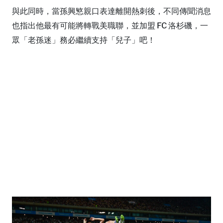
與此同時，當孫興慜親口表達離開熱刺後，不同傳聞消息
也指出他最有可能將轉戰美職聯，並加盟 FC 洛杉磯，一
眾「老孫迷」務必繼續支持「兒子」吧！