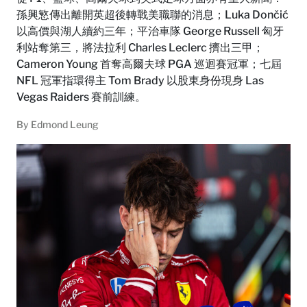
孫興慜傳出離開英超後轉戰美職聯的消息；Luka Dončić
以高價與湖人續約三年；平治車隊 George Russell 匈牙
利站奪第三，將法拉利 Charles Leclerc 擠出三甲；
Cameron Young 首奪高爾夫球 PGA 巡迴賽冠軍；七屆
NFL 冠軍指環得主 Tom Brady 以股東身份現身 Las
Vegas Raiders 賽前訓練。
By
Edmond Leung