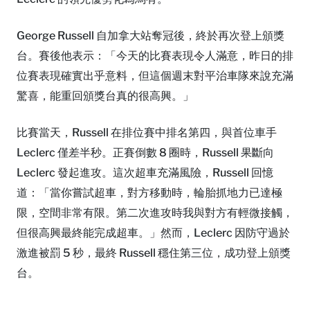
George Russell 自加拿大站奪冠後，終於再次登上頒獎
台。賽後他表示：「今天的比賽表現令人滿意，昨日的排
位賽表現確實出乎意料，但這個週末對平治車隊來說充滿
驚喜，能重回頒獎台真的很高興。」
比賽當天，Russell 在排位賽中排名第四，與首位車手
Leclerc 僅差半秒。正賽倒數 8 圈時，Russell 果斷向
Leclerc 發起進攻。這次超車充滿風險，Russell 回憶
道：「當你嘗試超車，對方移動時，輪胎抓地力已達極
限，空間非常有限。第二次進攻時我與對方有輕微接觸，
但很高興最終能完成超車。」然而，Leclerc 因防守過於
激進被罰 5 秒，最終 Russell 穩住第三位，成功登上頒獎
台。