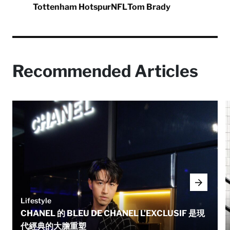
Tottenham Hotspur
NFL
Tom Brady
Recommended Articles
Lifestyle
CHANEL 的 BLEU DE CHANEL L’EXCLUSIF 是現
代經典的大膽重塑