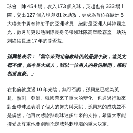
球會上陣 454 場，攻入 173 個入球，英超也有 333 場上
陣，交出 127 個入球與 81 次助攻，更成為首位在歐洲 5
大聯賽中勇奪神射手的亞洲球員，絕對是亞洲人與韓國之
光，數月前更以熱刺隊長身份帶領球隊高舉歐霸盃，助熱
刺終結長達 17 年的獎盃荒。
孫興慜表示：「當年來到北倫敦時仍然是個小孩，連英文
都不懂，如今長大成人，我以一位男人的身份離開，感到
相當自豪。」
在北倫敦度過 10 年光陰，無可否認，孫興慜已經為英
超、熱刺、亞洲、韓國帶來了重大的變化，也通過行動來
對全球球迷表明了個人的努力與天賦，孫興慜的成功並不
是偶然，他再次感謝熱刺球迷多年來的支持，希望大家能
接受及尊重他要別離托定咸熱刺球場的重大決定。