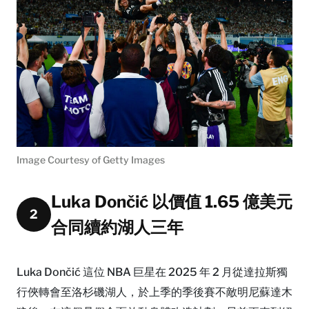
Image Courtesy of Getty Images
Luka Dončić 以價值 1.65 億美元
2
合同續約湖人三年
Luka Dončić 這位 NBA 巨星在 2025 年 2 月從達拉斯獨
行俠轉會至洛杉磯湖人，於上季的季後賽不敵明尼蘇達木