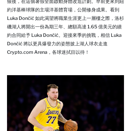
狼後，在這個暑假全面啟動身體改造計劃。早前更來到紐
約洋基棒球隊的主場洋基體育場，公開修身成果。看到
Luka Dončić 如此渴望將職業生涯更上一層樓之際，洛杉
磯湖人將開出一份為期三年、總額高達 1.65 億美元的續
約合同給予 Luka Dončić。迎接來季的挑戰，相信 Luka
Dončić 將以更具爆發力的姿態披上湖人球衣走進
Crypto.com Arena，各球迷拭目以待！