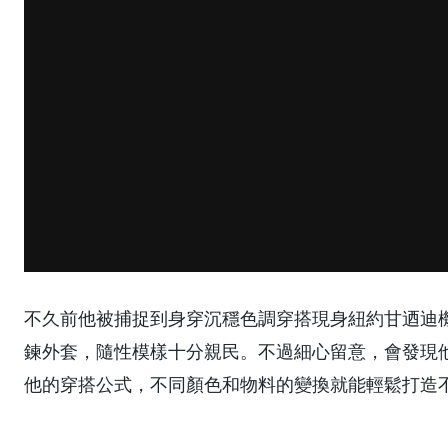
不久前他被捕捉到身穿沉穩色調穿搭現身紐約甘迺迪
鍊外套，隨性模樣十分親民。不過細心留意，會發現他平常
他的穿搭公式，不同顏色和物料的變換就能輕鬆打造