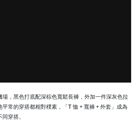
機場，黑色打底配深棕色寬鬆長褲，外加一件深灰色拉
的穿搭都相對樸素，「T 恤 + 寬褲 + 外套」成為
不同穿搭。