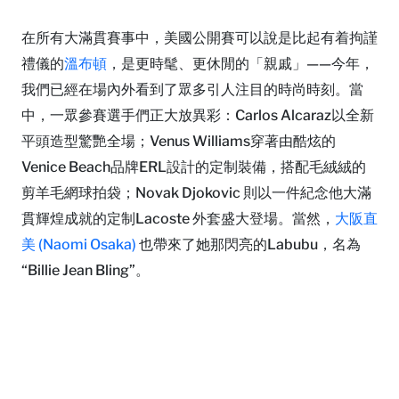
在所有大滿貫賽事中，美國公開賽可以說是比起有着拘謹
禮儀的
溫布頓
，是更時髦、更休閒的「親戚」——今年，
我們已經在場內外看到了眾多引人注目的時尚時刻。當
中，一眾參賽選手們正大放異彩：Carlos Alcaraz以全新
平頭造型驚艷全場；Venus Williams穿著由酷炫的
Venice Beach品牌ERL設計的定制裝備，搭配毛絨絨的
剪羊毛網球拍袋；Novak Djokovic 則以一件紀念他大滿
貫輝煌成就的定制Lacoste 外套盛大登場。當然，
大阪直
美 (Naomi Osaka)
也帶來了她那閃亮的Labubu，名為
“Billie Jean Bling”。