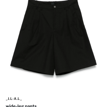
_J.L-A.L_
wide-leg pants