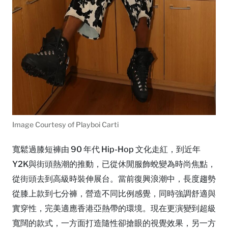
Image Courtesy of Playboi Carti
寬鬆過膝短褲由 90 年代 Hip-Hop 文化走紅，到近年
Y2K與街頭熱潮的推動，已從休閒服飾蛻變為時尚焦點，
從街頭去到高級時裝伸展台。當前復興浪潮中，長度趨勢
從膝上款到七分褲，營造不同比例感覺，同時強調舒適與
實穿性，完美適應香港亞熱帶的環境。現在更演變到超級
寬闊的款式，一方面打造隨性卻搶眼的視覺效果，另一方