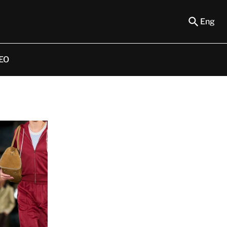
Eng
EO