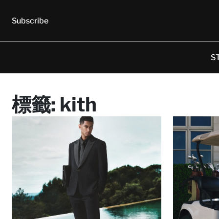
Subscribe
S
標籤:
kith