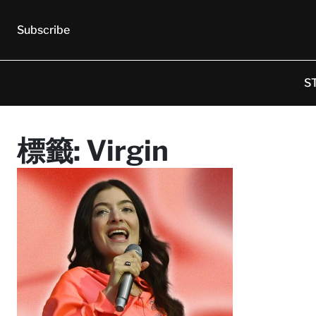
Subscribe
S
標籤:
Virgin